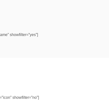
name” showfilter=”yes”]
=”icon” showfilter=”no”]