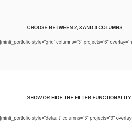
CHOOSE BETWEEN 2, 3 AND 4 COLUMNS
[minti_portfolio style=”grid” columns=”3″ projects=”6″ overlay=”
SHOW OR HIDE THE FILTER FUNCTIONALITY
[minti_portfolio style=”default” columns=”3″ projects=”3″ overlay