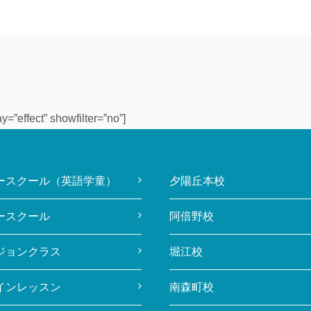
y=”effect” showfilter=”no”]
ースクール（英語学童）
夕陽丘本校
ースクール
阿倍野校
ジョンクラス
堀江校
インレッスン
南森町校