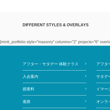
DIFFERENT STYLES & OVERLAYS
[minti_portfolio style=”masonry” columns=”2″ projects=”6″ overla
アフター・サタデー 体験クラス
アフタ
入会案内
サタデ
授業料
イマー
進路
オンラ